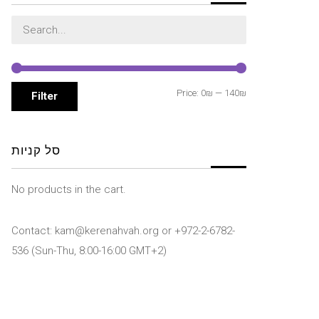
Search
for:
Min
Max
Price:
0₪
—
140₪
Filter
price
price
סל קניות
No products in the cart.
Contact: kam@kerenahvah.org or +972-2-6782-
536 (Sun-Thu, 8:00-16:00 GMT+2)