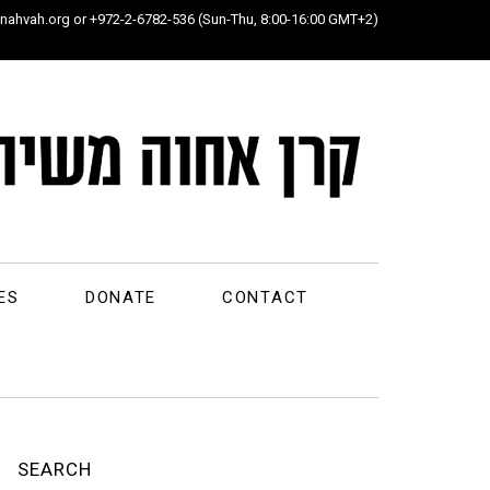
ahvah.org or +972-2-6782-536 (Sun-Thu, 8:00-16:00 GMT+2)
ES
DONATE
CONTACT
SEARCH