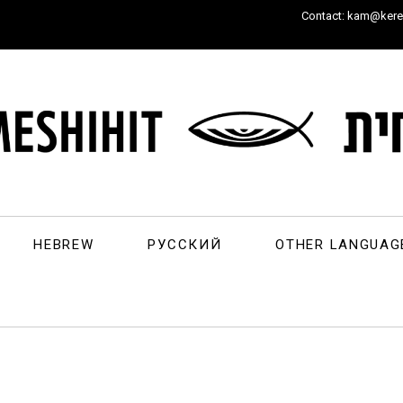
Contact: kam@keren
HEBREW
РУССКИЙ
OTHER LANGUAG