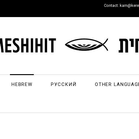
Contact: kam@keren
HEBREW
РУССКИЙ
OTHER LANGUAG