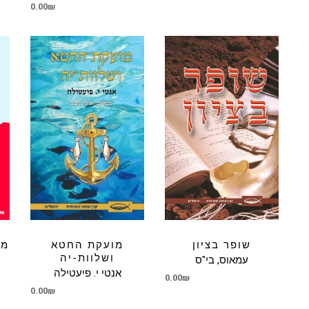
0.00
₪
שופר בציון
מועקת החטא
מד
ושלוות-יה
עמאוס, בי"ס
אנטי י. פיעטילה
0.00
₪
0.00
₪