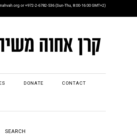
ahvah.org or +972-2-6782-536 (Sun-Thu, 8:00-16:00 GMT+2)
ES
DONATE
CONTACT
SEARCH