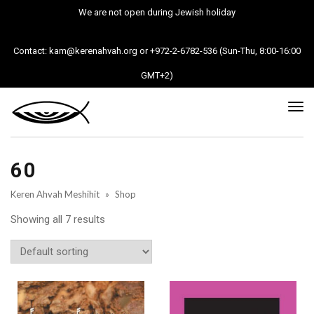
We are not open during Jewish holiday
Contact: kam@kerenahvah.org or +972-2-6782-536 (Sun-Thu, 8:00-16:00
GMT+2)
Tog
nav
60
Keren Ahvah Meshihit
»
Shop
Showing all 7 results