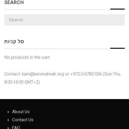
SEARCH
Search
for:
סל קניות
No products in the cart.
Contact: kam@kerenahvah.org or +972-2-6782-536 (Sun-Thu,
8:00-16:00 GMT+2)
About Us
Contact Us
FAQ