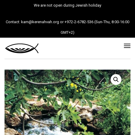
We are not open during Jewish holiday
Contact: kam@kerenahvah.org or +972-2-6782-536 (Sun-Thu, 8:00-16:00
GMT+2)
Tog
nav