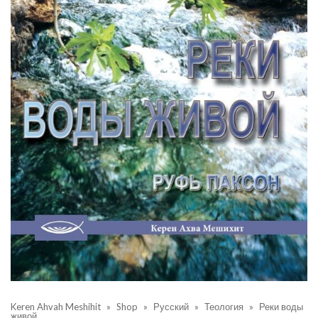
Keren Ahvah Meshihit
»
Shop
»
Русский
»
Теология
»
Реки воды
живой