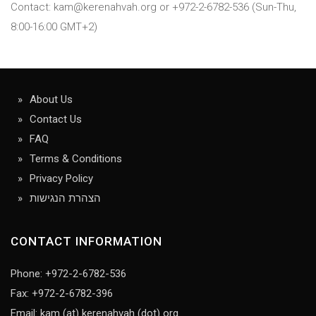
Contact: kam@kerenahvah.org or +972-2-6782-536 (Sun-Thu,
8:00-16:00 GMT+2)
About Us
Contact Us
FAQ
Terms & Conditions
Privacy Policy
הצהרת הנגישות
CONTACT INFORMATION
Phone: +972-2-6782-536
Fax: +972-2-6782-396
Email: kam (at) kerenahvah (dot) org