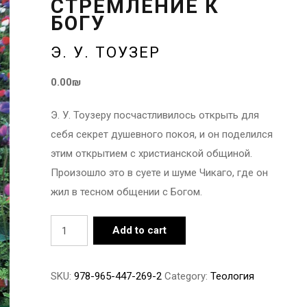
СТРЕМЛЕНИЕ К
БОГУ
Э. У. ТОУЗЕР
0.00
₪
Э. У. Тоузеру посчастливилось открыть для
себя секрет душевного покоя, и он поделился
этим открытием с христианской общиной.
Произошло это в суете и шуме Чикаго, где он
жил в тесном общении с Богом.
Стремление
Add to cart
к
Богу
SKU:
978-965-447-269-2
Category:
Теология
quantity