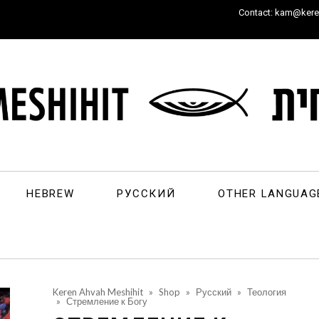
Contact: kam@keren
HEBREW
РУССКИЙ
OTHER LANGUAG
Keren Ahvah Meshihit
»
Shop
»
Русский
»
Теология
»
Стремление к Богу