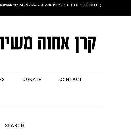
ahvah.org or +972-2-6782-536 (Sun-Thu, 8:00-16:00 GMT+2)
ES
DONATE
CONTACT
SEARCH