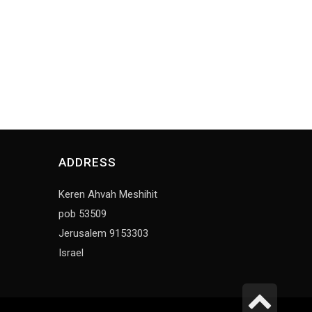
ADDRESS
Keren Ahvah Meshihit
pob 53509
Jerusalem 9153303
Israel
Scr