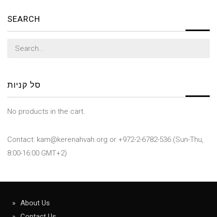
SEARCH
Search
for:
סל קניות
No products in the cart.
Contact: kam@kerenahvah.org or +972-2-6782-536 (Sun-Thu,
8:00-16:00 GMT+2)
About Us
Contact Us