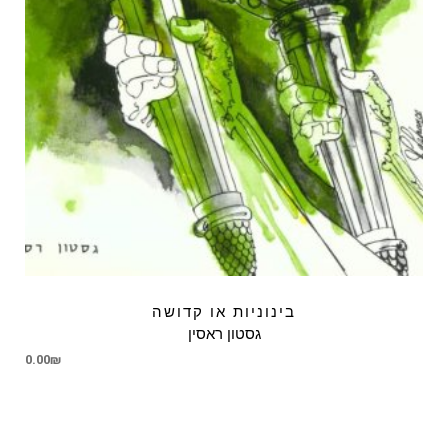
בינוניות או קדושה
גסטון ראסין
0.00
₪