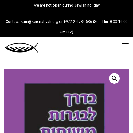
We are not open during Jewish holiday
Contact: kam@kerenahvah.org or +972-2-6782-536 (Sun-Thu, 8:00-16:00
GMT+2)
Tog
nav