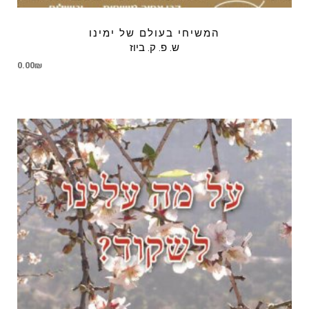
המשיחי בעולם של ימינו
ש. פ. ק. ביוז
0.00
₪