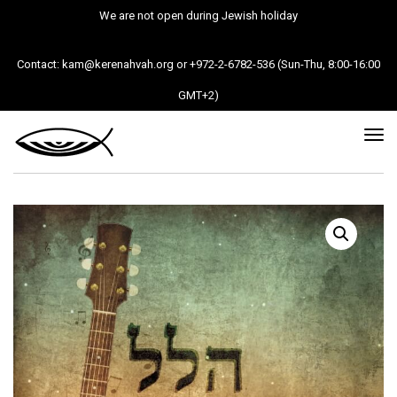
We are not open during Jewish holiday
Contact: kam@kerenahvah.org or +972-2-6782-536 (Sun-Thu, 8:00-16:00
GMT+2)
Tog
nav