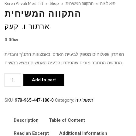
Keren Ahvah Meshihit
»
Shop
»
התקווה המשיחית
»
תיאולוגיה
התקווה המשיחית
ארתור ו. קעק
0.00
₪
הפתרון שאלוהים מספק לבעיית האדם. באמצעות התנ”ך והברית
החדשה המחבר מוכיח שהפתרון לבעיה האנושית נמצא במשיח.
התקווה
Add to cart
המשיחית
quantity
SKU:
978-965-447-180-0
Category:
תיאולוגיה
Description
Table of Content
Read an Excerpt
Additional Information