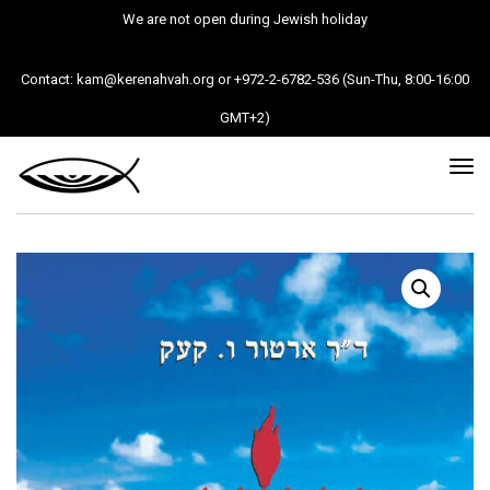
We are not open during Jewish holiday
Contact: kam@kerenahvah.org or +972-2-6782-536 (Sun-Thu, 8:00-16:00
GMT+2)
Tog
nav