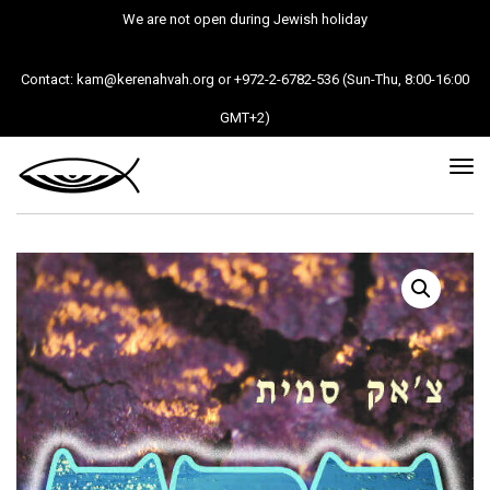
We are not open during Jewish holiday
Contact: kam@kerenahvah.org or +972-2-6782-536 (Sun-Thu, 8:00-16:00
GMT+2)
Tog
nav