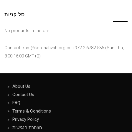
סל קניות
No products in the cart.
Contact: kam@kerenahvah.org or +972-2-6782-536 (Sun-Thu,
8:00-16:00 GMT+2)
About Us
Contact Us
FAQ
Terms & Conditions
Privacy Policy
הצהרת הנגישות