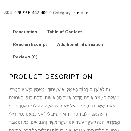
quantity
ספרות יפה
Category:
978-965-447-400-9
SKU:
Description
Table of Content
Read an Excerpt
Additional Information
Reviews (0)
PRODUCT DESCRIPTION
זֶה לֹא שָׁנִים רַבּוֹת בָּא אֵלַי אִישׁ, יְהוּדִי, מַאֲמִין בְּיֵשׁוּעַ הַנָּצְרִי.
שְׁאִלְתִּיהוּ, מַה אֵיפֹה הַדָּבָר אֲשֶׁר הֵבִיא אוֹתוֹ תַּחַת כַּנְפֵי הָאֱמוּנָה
הַזֹּאת, אֲשֶׁר רֹב בְּנֵי-יִשְׂרָאֵל יֹאמַר עַל אֵלֶּה הַהוֹלְכִים אַחֲרֶיהָ, כִּי
רוֹעֶה אָפֹר-לֵב הִטָּהוּ. הוּא הֵשִׁיב לִי: “אֲנִי כִּמְעַט נָטָיוּ רַגְלָי
וַאָמַרְתִי, הִנֵּה לַשֶּׁקֶר עָשָׂה עֵט, שֶׁקֶר מֹשֶׁה וְהַנְּבִיאִים, כִּמְעַט אָבַד
נִצְחִי וְתוֹחַלְתִּי מֵה’, אָז יִרְאוּ עֵינַי כִּי סוֹף וְתַכְלִית כָּל דִּבְרֵי הַתּוֹרָה