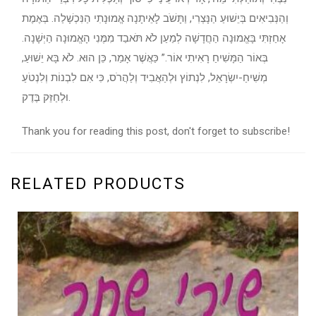
וְהַנְּבִיאִים בְּיֵשׁוּעַ הַנָּצְרִי, וַתָּשֹׁב לָאֵיתָנָה אֱמוּנָתִי הַנִּכְשָׁלַה. בְּאֶמֶת
אָחַזְתִּי בָּאֱמוּנָה הַחֲדָשָׁה לְמַעַן לֹא תֹּאבַד מִמֶּנִי הָאֱמוּנָה הַיְּשָׁנָה.
בְּאוֹר הַמָּשִׁיחַ רָאִיתִי אוֹר.” כַּאֲשֶׁר אָמַר, כֵּן הוּא. לֹא בָּא יֵשׁוּעַ,
מְשִׁיחַ-יִשְׂרָאֵל, לִנְתוֹץ וּלְהַאֲבִיד וְלַהֲרֹס, כִּי אִם לִבְנוֹת וְלִנְטֹעַ
וּלְחַזֵּק בֶּדֶק.
Thank you for reading this post, don't forget to subscribe!
RELATED PRODUCTS