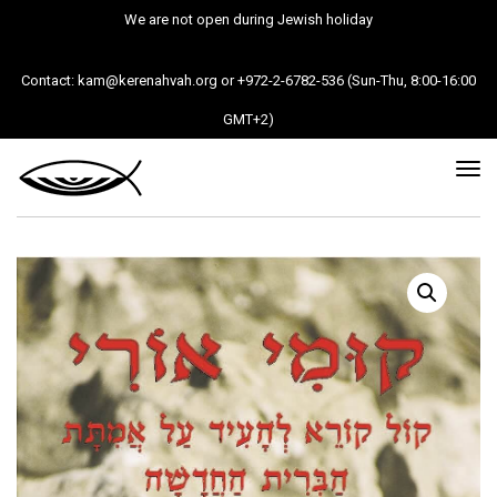
We are not open during Jewish holiday
Contact: kam@kerenahvah.org or +972-2-6782-536 (Sun-Thu, 8:00-16:00
GMT+2)
Tog
nav