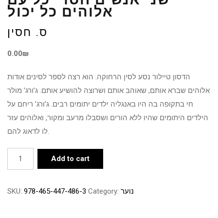
אלוהים כל יכול
ס. חסין
0.00
₪
הדסון טיילור נסע לסין הרחוקה. הוא רצה לספר לסינים אודות
אלוהים שברא אותם, שאוהב אותם ושרוצה להושיע אותם. ג’ורג’ מולר
חי בתקופה בה היו באנגליה ילדים יתומים רבים. ג’ורג’ ריחם על
הילדים היתומים שהיו ללא הורים ושסבלו מרעב ומקור, ואלוהים עזר
לו לדאוג להם.
שני
Add to cart
אנשים
חסרי
נוער
Category:
978-465-447-486-3
SKU:
כל
עם