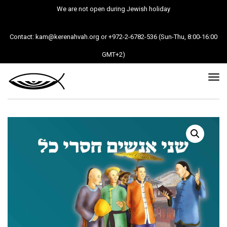
We are not open during Jewish holiday
Contact: kam@kerenahvah.org or +972-2-6782-536 (Sun-Thu, 8:00-16:00
GMT+2)
Tog
nav