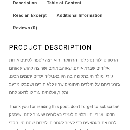
אלוהים
Description
Table of Content
כל
Read an Excerpt
Additional Information
יכול
quantity
Reviews (0)
PRODUCT DESCRIPTION
הדסון טיילור נסע לסין הרחוקה. הוא רצה לספר לסינים אודות
אלוהים שברא אותם, שאוהב אותם ושרוצה להושיע אותם.
ג’ורג’ מולר חי בתקופה בה היו באנגליה ילדים יתומים רבים.
ג’ורג’ ריחם על הילדים היתומים שהיו ללא הורים ושסבלו מרעב
ומקור, ואלוהים עזר לו לדאוג להם.
Thank you for reading this post, don't forget to subscribe!
הדסון וג’ורג’ היו תלויים לגמרי באלוהים שיעזור להם ושיספק
להם את האמצעים כדי לעזור לאחרים. למרות שהם היו חסרי