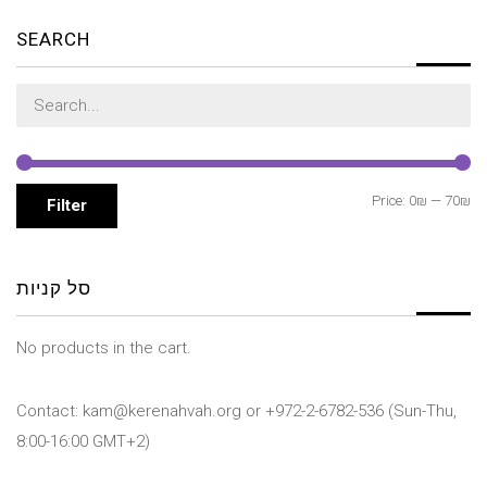
SEARCH
Search
for:
Mi
M
Price:
0₪
—
70₪
Filter
pr
pr
סל קניות
No products in the cart.
Contact: kam@kerenahvah.org or +972-2-6782-536 (Sun-Thu,
8:00-16:00 GMT+2)