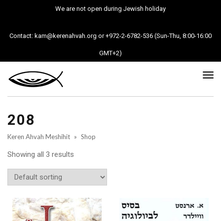
We are not open during Jewish holiday
Contact: kam@kerenahvah.org or +972-2-6782-536 (Sun-Thu, 8:00-16:00
GMT+2)
Tog
nav
208
Keren Ahvah Meshihit
»
Shop
Showing all 3 results